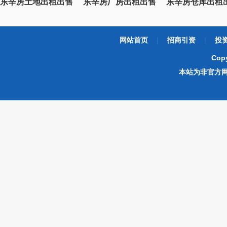
东辛房土地出租出售
东辛房厂房出租出售
东辛房仓库出租
网站首页
|
招商引资
|
投
Cop
本站为非官方